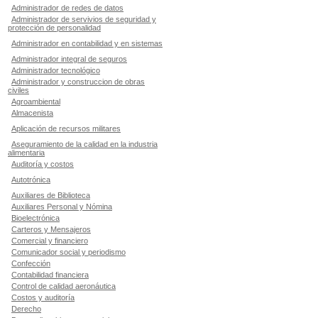
Administrador de redes de datos
Administrador de servivios de seguridad y
protección de personalidad
Administrador en contabilidad y en sistemas
Administrador integral de seguros
Administrador tecnológico
Administrador y construccion de obras
civiles
Agroambiental
Almacenista
Aplicación de recursos militares
Aseguramiento de la calidad en la industria
alimentaria
Auditoría y costos
Autotrónica
Auxiliares de Biblioteca
Auxiliares Personal y Nómina
Bioelectrónica
Carteros y Mensajeros
Comercial y financiero
Comunicador social y periodismo
Confección
Contabilidad financiera
Control de calidad aeronáutica
Costos y auditoría
Derecho