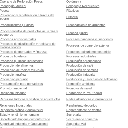
Operario de Perforación Pozos
Optómetra
Pedagogía Musical
Pedagogía Reeducativa
Pesca
Plásticos
Prevención y rehabilitación a través del
Primaria
eporte
Procedimientos jurídicos
Procesamiento de alimentos
Procesamientos de productos acuicolas y
Proceso judicial
esqueros
Procesos agroindustriales
Procesos bancarios y financieros
Procesos de clasificación y reciclahe de
Procesos de comercio exterior
esiduos sólidos
Procesos de mercadeo y finanzas
Procesos del turismo sostenible
Procesos hoteleros
Procesos industriales
Procesos químicos industriales
Producción agropecuaria
Producción de alimentos
Producción de café
Producción de radio y televisión
Producción de semillas
Producción gráfica
Producción industrial
Producción pecuaria
Producción y Dirección de Televisión
Programación para contadores
Promoción ambiental
Promotor ambiental
Promotor de salud
Radiocomunicador
Recreación y Pre-Escolar
Recursos hídricos y gestión de acueductos
Redes alámbricas e inalámbricas
Relaciones Industriales
Rendimiento deportivo
Reportero gráfico y audiovisual
Representante de Ventas
Salud y rendimiento humano
Secretaria
Secretariado bilingüe computarizado
Secretariado comercial
Seguridad Industrial y Ocupacional
Seguridad vial