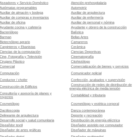
Aseadores y Servicio Doméstico
Atención prehospitalaria
Autómatas programables
Automotriz
Auxiliar de almacén y bodega
Auxiliar de arquitectura
Auxiliar de compras e inventarios
Auxiliar de enfermería
Auxiliar de oficina
Auxiliar de personal y nómina
Ayudante cocina y cafetería
Ayudante y obrero de la construcción
Bacteriólogo
Balística
Barman
Bellas Artes
Biotecnólogo agrario
Camareros
Carpinteros y Ebanistas
Cerámica
Ciencias de la computación
Ciencias Deportivas
Cine, Fotografía y Televisión
Cinematografía
Cirujano Plástico
Citohistólogo
Comercial
Comercialización de bienes y servicios
Computación
Comunicador policial
Conductor / chofer
Confección, acabados y supervisión
Construcción de redes de distribución de
Construcción de Edificios
energía eléctrica de media tensión
Consultoría y asesoría de planes y
Contabilidad y tributaria
royectos
Cosmetólogo
Cosmetólogo y estética corporal
Dactiloscopia
Danza contemporánea
Delineante de arquitectura
Deporte y recreación
Desarrollo social y salud comunitaria
Destribución de energía eléctrica
Diseañdor textil
Diseñador asistido por computador
Diseñador de artes gráficas
Diseñador de máquinas
Diseñador digital
Diseñador multimedial