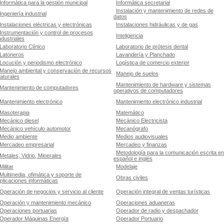
Informática para la gestión municipal
Informática secretarial
Instalación y mantenimiento de redes de
Ingeniería industrial
datos
Instalaciones eléctricas y electrónicas
Instalaciones hidráulicas y de gas
Instrumentación y control de procesos
Inteligencia
ndustriales
Laboratorio Clínico
Laboratorio de prótesis dental
Latoneros
Lavandería y Planchado
Locución y periodismo electrónico
Logística de comercio exterior
Manejo ambiental y conservación de recursos
Manejo de suelos
aturales
Mantenimiento de hardware y sistemas
Mantenimiento de computadores
operativos de computadores
Mantenimiento electrónico
Mantenimiento electrónico industrial
Masoterapia
Matemático
Mecánico diesel
Mecánico Electricista
Mecánico vehículo automotor
Mecanógrafo
Medio ambiente
Medios audiovisuales
Mercadeo empresarial
Mercadeo y finanzas
Metodología para la comunicación escrita en
Metales, Vidrio, Minerales
español e inglés
Militar
Modelaje
Multimedia, ofimática y soporte de
Obras civiles
plicaciones informáticas
Operación de negocios y servicio al cliente
Operación integral de ventas turísticas
Operación y mantenimiento mecánico
Operaciones aduaneras
Operaciones portuarias
Operador de radio y despachador
Operador Máquinas Energía
Operador Portuario