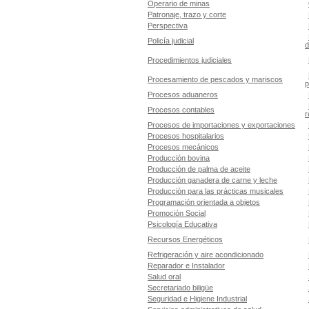
Operario de minas
Patronaje, trazo y corte
Perspectiva
Policía judicial
d
Procedimientos judiciales
Procesamiento de pescados y mariscos
p
Procesos aduaneros
Procesos contables
r
Procesos de importaciones y exportaciones
Procesos hospitalarios
Procesos mecánicos
Producción bovina
Producción de palma de aceite
Producción ganadera de carne y leche
Producción para las prácticas musicales
Programación orientada a objetos
Promoción Social
Psicología Educativa
Recursos Energéticos
Refrigeración y aire acondicionado
Reparador e Instalador
Salud oral
Secretariado biligüe
Seguridad e Higiene Industrial