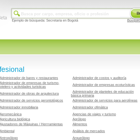
Ejemplo de búsqueda: Secretaria en Bogotá
Búsque
fesional
Administrador de bares y restaurantes
Administrador de costos y auditoría
Administrador de empresas de turismo,
Administrador de empresas ecoturísticas
otelero y actividades turisticas
Administrador de planteles de educación
Administrador de obras de arquitectura
básica primaria
Administrador de servicios gerontológicos
Administrador de servicios para aerolíneas
Administrador inmobiliaria
Administrador ofimática
Aeromecánica
Agencias de viajes y turismo
Agricultura biológica
Agrólogo
Ajustadores de Máquinas / Herrramientas
Alimentos
Ambiental
Análisis de mercados
Antropólogo
Arqueólogo