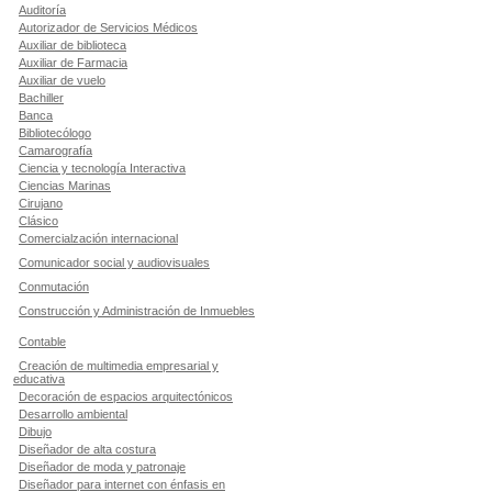
Auditoría
Autorizador de Servicios Médicos
Auxiliar de biblioteca
Auxiliar de Farmacia
Auxiliar de vuelo
Bachiller
Banca
Bibliotecólogo
Camarografía
Ciencia y tecnología Interactiva
Ciencias Marinas
Cirujano
Clásico
Comercialzación internacional
Comunicador social y audiovisuales
Conmutación
Construcción y Administración de Inmuebles
Contable
Creación de multimedia empresarial y
educativa
Decoración de espacios arquitectónicos
Desarrollo ambiental
Dibujo
Diseñador de alta costura
Diseñador de moda y patronaje
Diseñador para internet con énfasis en