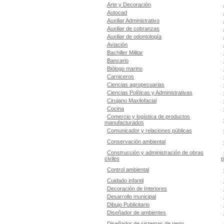
Arte y Decoración
Autocad
Auxiliar Administrativo
Auxiliar de cobranzas
Auxiliar de odontología
Aviación
Bachiller Militar
Bancario
Biólogo marino
Carniceros
Ciencias agropecuarias
Ciencias Políticas y Administrativas
Cirujano Maxilofacial
Cocina
Comercio y logística de productos
manufacturados
Comunicador y relaciones públicas
Conservación ambiental
Construcción y administración de obras
civiles
p
Control ambiental
Cuidado infantil
Decoración de Interiores
Desarrollo municipal
Dibujo Publicitario
Diseñador de ambientes
Diseñador de sistemas de riego