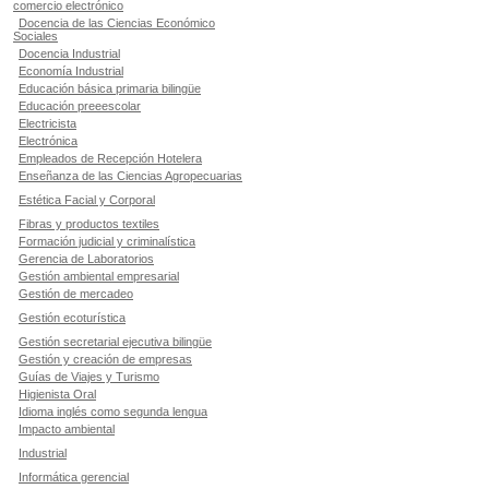
comercio electrónico
Docencia de las Ciencias Económico
Sociales
Docencia Industrial
Economía Industrial
Educación básica primaria bilingüe
Educación preeescolar
Electricista
Electrónica
Empleados de Recepción Hotelera
Enseñanza de las Ciencias Agropecuarias
Estética Facial y Corporal
Fibras y productos textiles
Formación judicial y criminalística
Gerencia de Laboratorios
Gestión ambiental empresarial
Gestión de mercadeo
Gestión ecoturística
Gestión secretarial ejecutiva bilingüe
Gestión y creación de empresas
Guías de Viajes y Turismo
Higienista Oral
Idioma inglés como segunda lengua
Impacto ambiental
Industrial
Informática gerencial