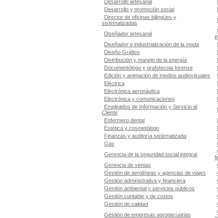
Desarrollo artesanal
Desarrollo y promoción social
Director de oficinas bilingües y
sistematizadas
Diseñador artesanal
i
Diseñador e industrialización de la moda
Diseño Gráfico
Distribución y manejo de la energía
Documentólogo y grafotecnia forense
Edición y animación de medios audiovisuales
Eléctrica
Electrónica aeronáutica
Electrónica y comunicaciones
Empleados de Información y Servicio al
Cliente
Enfermero dental
Estética y cosmetólogo
Finanzas y auditoría sistematizada
Gas
Gerencia de la seguridad social integral
f
Gerencia de ventas
Gestión de aerolíneas y agencias de viajes
Gestión administrativa y financiera
Gestión ambiental y servicios públicos
Gestión contable y de costos
Gestión de calidad
Gestión de empresas agropecuarias
o