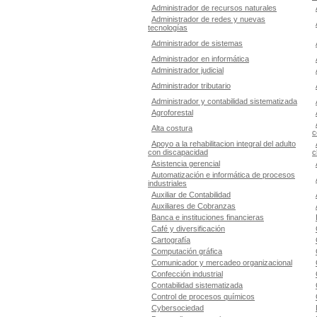
Administrador de recursos naturales
Administrador de redes y nuevas
tecnologías
Administrador de sistemas
Administrador en informática
Administrador judicial
Administrador tributario
Administrador y contabilidad sistematizada
Agroforestal
Alta costura
c
Apoyo a la rehabilitacion integral del adulto
con discapacidad
c
Asistencia gerencial
Automatización e informática de procesos
industriales
Auxiliar de Contabilidad
Auxiliares de Cobranzas
Banca e instituciones financieras
Café y diversificación
Cartografía
Computación gráfica
Comunicador y mercadeo organizacional
Confección industrial
Contabilidad sistematizada
Control de procesos químicos
Cybersociedad