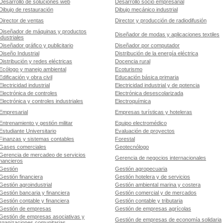
Desarrollo de soluciones web
Desarrollo socio empresarial
Dibujo de restauración
Dibujo mecánico industrial
Director de ventas
Director y producción de radiodifusión
Diseñador de máquinas y productos
Diseñador de modas y aplicaciones textiles
ndustriales
Diseñador gráfico y publicitario
Diseñador por computador
Diseño Industrial
Distribución de la energía eléctrica
Distribución y redes eléctricas
Docencia rural
Ecólogo y manejo ambiental
Ecoturismo
Edificación y obra civil
Educación básica primaria
Electricidad industrial
Electricidad industrial y de potencia
Electrónica de controles
Electrónica desescolarizada
Electrónica y controles industriales
Electroquímica
Empresarial
Empresas turísticas y hoteleras
Entrenamiento y gestión militar
Equipo electromédico
Estudiante Universitario
Evaluación de proyectos
Finanzas y sistemas contables
Forestal
Gases comerciales
Geotecnólogo
Gerencia de mercadeo de servicios
Gerencia de negocios internacionales
inancieros
Gestión
Gestión agropecuaria
Gestión financiera
Gestión hotelera y de servicios
Gestión agroindustrial
Gestión ambiental marina y costera
Gestión bancaria y financiera
Gestión comercial y de mercados
Gestión contable y financiera
Gestión contable y tributaria
Gestión de empresas
Gestión de empresas agrícolas
Gestión de empresas asociativas y
Gestión de empresas de economía solidaria
rganizaciones comunitarias