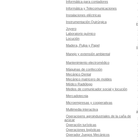
Informática para contadores
Informática y Telecomunicaciones
Instalaciones eléctricas
Instrumentación Quirúrgica
i
Joyero
Laboratorio químico
Locución
Madera, Pulpa y Papel
n
Manejo y extensión ambiental
Mantenimiento electromédico
Máquinas de confección
Mecánico Dental
Mecánico matricero de moldes
Médico Radiólogo
Medios de comunicador social y locución
Mercadotecnia
Microempresas y cooperativas
Multimedia interactiva
a
Operacioens agroindustriales de la caña de
azúcar
Operación turísticas
Operaciones logísticas
Operador Juegos Mecánicos