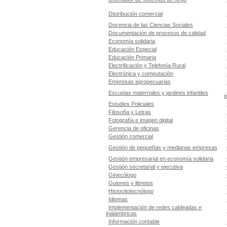
Distribución comercial
Docencia de las Ciencias Sociales
Documentación de procesos de calidad
Economía solidaria
Educación Especial
Educación Primaria
Electrificación y Telefonía Rural
Electrónica y computación
Empresas agropecuarias
Escuelas maternales y jardines infantiles
p
Estudios Policiales
Filosofía y Letras
Fotografía e imagen digital
Gerencia de oficinas
Gestión comercial
Gestión de pequeñas y medianas empresas
Gestión empresarial en economía solidaria
Gestión secretarial y ejecutiva
Ginecólogo
Guiones y libretos
Histocitotecnólogo
Idiomas
Implementación de redes cableadas e
inalámbricas
Información contable