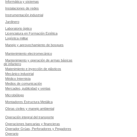
Informática y sistemas
Instalaciones de redes
Instrumentación industrial
Jardinero
Laboratorio óptico
Licenciatura en Formación Estética
Logística militar
Manejo y aprovechamiento de bosques
Mantenimiento electromecánico
Mantenimiento y operación de armas básicas
de infantero
Matenimiento e inyección de plásticos
Mecánico industrial
Médico Internista
Medios de comunicación
Mercadeo, publicidad y ventas
Microbiólogo
Montadores Estructura Metálica
Obras civiles y manejo ambiental
Operación integral del transporte
Operaciones bancarias y financieras
Operador Grúas, Perforadores y Pegadores
Operario