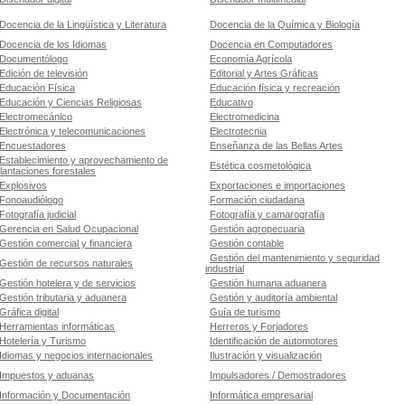
Docencia de la Lingüística y Literatura
Docencia de la Química y Biología
Docencia de los Idiomas
Docencia en Computadores
Documentólogo
Economía Agrícola
Edición de televisión
Editorial y Artes Gráficas
Educación Física
Educación física y recreación
Educación y Ciencias Religiosas
Educativo
Electromecánico
Electromedicina
Electrónica y telecomunicaciones
Electrotecnia
Encuestadores
Enseñanza de las Bellas Artes
Establecimiento y aprovechamiento de
Estética cosmetológica
lantaciones forestales
Explosivos
Exportaciones e importaciones
Fonoaudiólogo
Formación ciudadana
Fotografía judicial
Fotografía y camarografía
Gerencia en Salud Ocupacional
Gestión agropecuaria
Gestión comercial y financiera
Gestión contable
Gestión del mantenimiento y seguridad
Gestión de recursos naturales
industrial
Gestión hotelera y de servicios
Gestión humana aduanera
Gestión tributaria y aduanera
Gestión y auditoría ambiental
Gráfica digital
Guía de turismo
Herramientas informáticas
Herreros y Forjadores
Hotelería y Turismo
Identificación de automotores
Idiomas y negocios internacionales
Ilustración y visualización
Impuestos y aduanas
Impulsadores / Demostradores
Información y Documentación
Informática empresarial