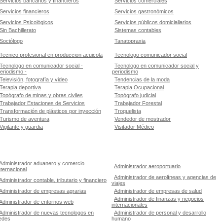
Servicios bancarios y financieros
Servicios comerciales
Servicios financieros
Servicios gastronómicos
Servicios Psicológicos
Servicios públicos domicialiarios
Sin Bachillerato
Sistemas contables
Sociólogo
Tanatopraxia
Tecnico profesional en produccion acuicola
Tecnologo comunicador social
Tecnologo en comunicador social -
Tecnologo en comunicador social y
eriodismo -
periodismo
Televisión, fotografía y video
Tendencias de la moda
Terapia deportiva
Terapia Ocupacional
Topógrafo de minas y obras civiles
Topógrafo judicial
Trabajador Estaciones de Servicios
Trabajador Forestal
Transformación de plásticos por inyección
Troquelista
Turismo de aventura
Vendedor de mostrador
Vigilante y guardia
Visitador Médico
Administrador aduanero y comercio
Administrador aeroportuario
nternacional
Administrador de aerolíneas y agencias de
Administrador contable, tributario y financiero
viajes
Administrador de empresas agrarias
Administrador de empresas de salud
Administrador de finanzas y negocios
Administrador de entornos web
internacionales
Administrador de nuevas tecnologos en
Administrador de personal y desarrollo
edes
humano