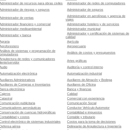
Administrador de recursos para obras civiles
Administrador de redes de computadores
Administrador de riesgos y seguros
Administrador de seguros
Administrador en aerolíneas y agencia de
Administrador de ventas
viajes
Administrador financiero y comercial
Administrador hotelero y de servicios
Administrador medioambiental
Administrador municipal
Administrador y certificación de sistemas de
Administrador y banca
calidad
Agraria
Agrícola
Agroforestero
Agropecuario
Análisis de sistemas y programación de
Análisis de costos y presupuestos
omputadores
Arquitectura de redes y comunicadores
Artes gráficas
liente/servidor
Audio
Auditoría y control interno
Automatización electrónica
Automatización industrial
Auxiliares Administrativos
Auxiliares de Almacén y Bodega
Auxiliares de Compras e Inventarios
Auxiliares de Oficina
Banca electrónica
Banca y finanzas
Cajeros
Calidad
Catastral
Comercial con experiencia
Comunicación publicitaria
Comunicación Social
Comunicadores aeronáuticas
Conductor Vehículo Automotor
Conservación de cuencas hidrográficas
Contabilidad e impuestos
Contabilidad y costos
Contable y tributario
Control electrónico de sistemas industriales
Costos para la toma de decisiones
Defensa aérea
Delineante de Arquitectura e Ingeniería