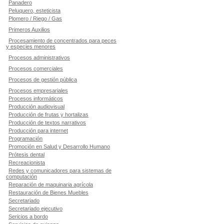
Panadero
Peluquero, esteticista
Plomero / Riego / Gas
Primeros Auxilios
Procesamiento de concentrados para peces
y especies menores
Procesos administrativos
Procesos comerciales
Procesos de gestión pública
Procesos empresariales
Procesos informáticos
Producción audiovisual
Producción de frutas y hortalizas
Producción de textos narrativos
Producción para internet
Programación
Promoción en Salud y Desarrollo Humano
Prótesis dental
Recreacionista
Redes y comunicadores para sistemas de
computación
Reparación de maquinaria agrícola
Restauración de Bienes Muebles
Secretariado
Secretariado ejecutivo
Sericios a bordo