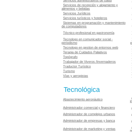
Servicios administrativos de salud
Servicios de recepción y alojamiento y
alimentos y bebidas
Servicios Jurídicos
Servicios turísticos y hoteleros
Sistemas en programación y mantenimiento
de computadores
Técnico profesional en gastronomía
Tecnologo en comunicador social -
periodismo
p
Tecnologo en gestion de entornos web
Terapia de Cuidados Paliativos
Topógrafo
Trabajador de Viveros /Invernaderos
Traductor Turístico
Turismo
Vías y aeropistas
Tecnológica
Abastecimiento aeronáutico
i
Administrador comercial y financiero
Administrador de complejos urbanos
Administrador de empresas y banca
Administrador de marketing y ventas
r