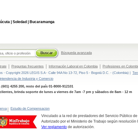
úcuta |
Soledad |
Bucaramanga
Búsqueda avanzada
|
|
|
trate
Preguntas frecuentes
Información Laboral en Colombia
Profesiones en Colomb
 - Copyright 2026 LEGIS S.A - Calle 94A No 13-72, Piso 5 - Bogotá D.C. - (Colombia) |
Ter
intendencia de Industria y Comercio
 (601) 4255 200, resto del país 01-8000-912101
clientes, brinda soporte de lunes a viernes de 7am -7 pm y sábados de 8am - 12 m
erva
|
Estudio de Compensacion
Vinculado a la red de prestadores del Servicio Público d
Autorizado por el Ministerio de Trabajo según resolució
Ver reglamento
de autorización.