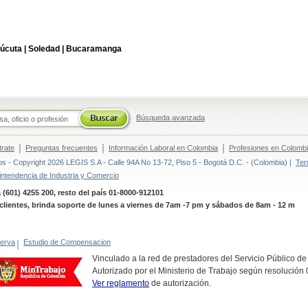
úcuta |
Soledad |
Bucaramanga
Búsqueda avanzada
|
|
|
trate
Preguntas frecuentes
Información Laboral en Colombia
Profesiones en Colomb
 - Copyright 2026 LEGIS S.A - Calle 94A No 13-72, Piso 5 - Bogotá D.C. - (Colombia) |
Ter
intendencia de Industria y Comercio
 (601) 4255 200, resto del país 01-8000-912101
clientes, brinda soporte de lunes a viernes de 7am -7 pm y sábados de 8am - 12 m
erva
|
Estudio de Compensacion
Vinculado a la red de prestadores del Servicio Público d
Autorizado por el Ministerio de Trabajo según resolució
Ver reglamento
de autorización.