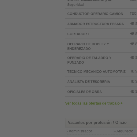
Auxiliar Administrativo y de
Seguridad
TEC
CONDUCTOR OPERARIO CAMION
HB 
ARMADOR ESTRUCTURA PESADA
HB 
CORTADOR I
HB 
OPERARIO DE DOBLEZ Y
ENDEREZADO
HB 
OPERARIO DE TALADRO Y
PUNZADO
HB 
TECNICO MECANICO AUTOMOTRIZ
HB 
ANALISTA DE TESORERIA
HB 
OFICIALES DE OBRA
Ver todas las ofertas de trabajo +
Vacantes por profesión / Oficio
Administrador
Arquitecto