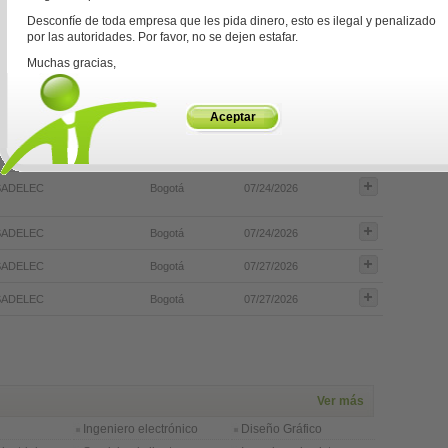
Desconfíe de toda empresa que les pida dinero, esto es ilegal y penalizado
por las autoridades. Por favor, no se dejen estafar.
NIGUIBAR SAS
Bogotá
07/14/2026
Muchas gracias,
SADELEC
Bogotá
07/24/2026
SADELEC
Bogotá
07/24/2026
Aceptar
SADELEC
Bogotá
07/24/2026
SADELEC
Bogotá
07/24/2026
SADELEC
Bogotá
07/24/2026
SADELEC
Bogotá
07/27/2026
SADELEC
Bogotá
07/27/2026
Ver más
Ingeniero electrónico
Diseño Gráfico