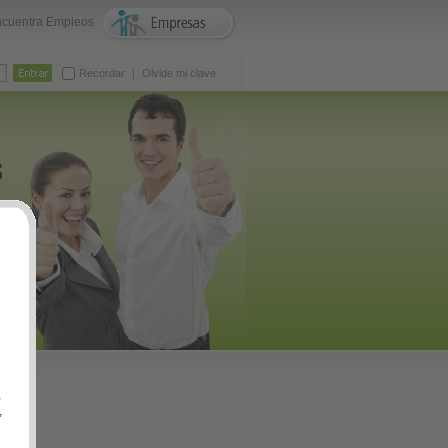
cuentra Empleos
Recordar
|
Olvide mi clave
,
,