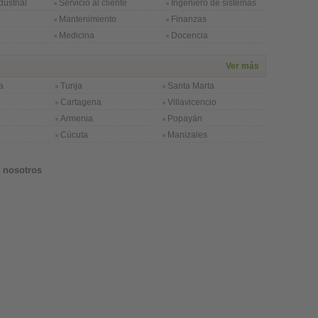
dustrial
Servicio al cliente
Ingeniero de sistemas
Mantenimiento
Finanzas
Medicina
Docencia
Ver más
a
Tunja
Santa Marta
Cartagena
Villavicencio
Armenia
Popayán
Cúcuta
Manizales
 nosotros