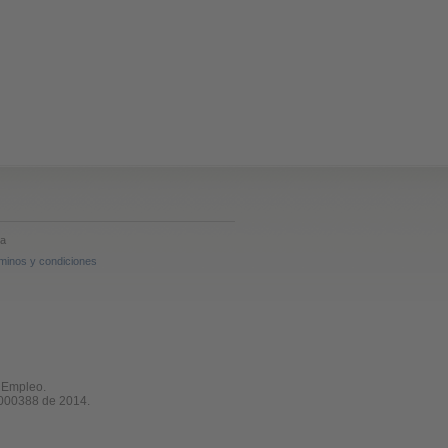
ia
minos y condiciones
e Empleo.
n 000388 de 2014.