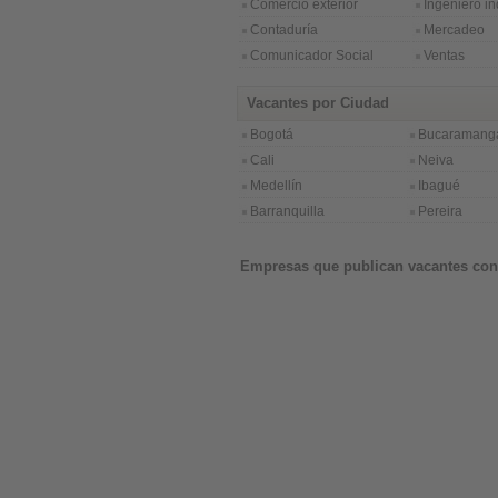
Comercio exterior
Ingeniero in
Contaduría
Mercadeo
Comunicador Social
Ventas
Vacantes por Ciudad
Bogotá
Bucaramang
Cali
Neiva
Medellín
Ibagué
Barranquilla
Pereira
Empresas que publican vacantes con