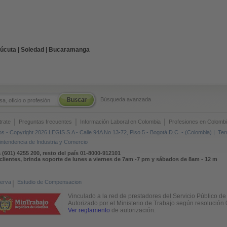
úcuta |
Soledad |
Bucaramanga
Búsqueda avanzada
|
|
|
trate
Preguntas frecuentes
Información Laboral en Colombia
Profesiones en Colomb
 - Copyright 2026 LEGIS S.A - Calle 94A No 13-72, Piso 5 - Bogotá D.C. - (Colombia) |
Ter
intendencia de Industria y Comercio
 (601) 4255 200, resto del país 01-8000-912101
clientes, brinda soporte de lunes a viernes de 7am -7 pm y sábados de 8am - 12 m
erva
|
Estudio de Compensacion
Vinculado a la red de prestadores del Servicio Público d
Autorizado por el Ministerio de Trabajo según resolució
Ver reglamento
de autorización.