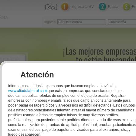
Ingresa tu HV
Busca
En
Ingreso
Atención
Informamos a todas las personas que buscan empleo a través de
www.aliadolaboral.com
que existen empresas que constantemente se
dedican a publicar ofertas de empleo
con el objeto de estafar. Registran
empresas con nombres y emails falsos que cambian constantemente para
poder pasar desapercibidos y a veces nos es difícil detectarlos. Estos grupos
de estafadores profesionales intentan atraer el mayor número de candidatos
posibles usando ofertas de empleo falsas de muy diversos perfiles
profesionales, para posteriormente pedirles dinero, usando diversas excusas
Fecha
resa
Ciudad
como la realización de pruebas de aptitud profesional, pruebas psicotécnicas
publicación
exámenes médicos, pago de papelería o visados para el extranjero, etc., y
luego desaparecen.
idencial
Bogotá
07/09/2026