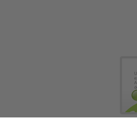
U
e
A
d