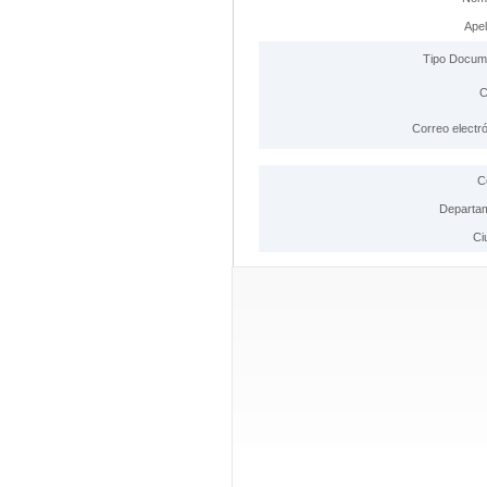
Apel
Tipo Docum
C
Correo electró
C
Departa
Ci