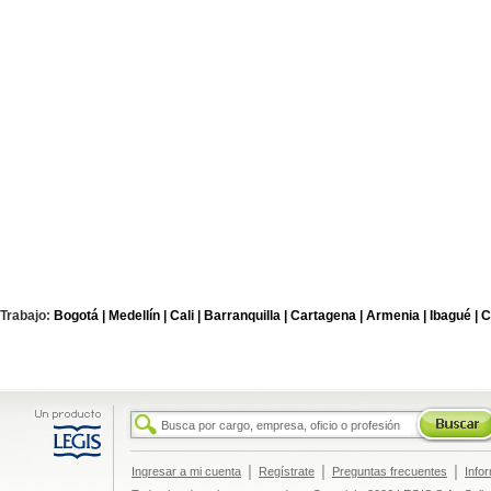
Trabajo:
Bogotá |
Medellín |
Cali |
Barranquilla |
Cartagena |
Armenia |
Ibagué |
C
|
|
|
Ingresar a mi cuenta
Regístrate
Preguntas frecuentes
Info