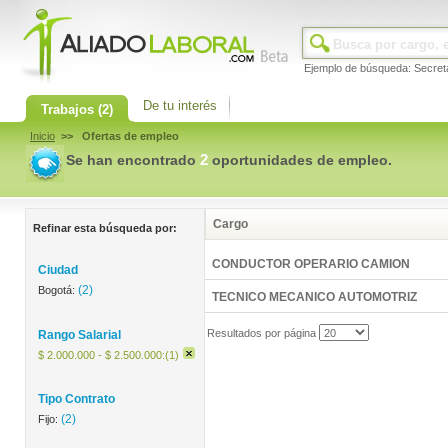
Ejemplo de búsqueda: Secret
De tu interés
Trabajos
(2)
Inicio
>> Ofertas de empleo
2
Se han encontrado
oportunidades de empleo.
Cargo
Refinar esta búsqueda por:
CONDUCTOR OPERARIO CAMION
Ciudad
(2)
Bogotá:
TECNICO MECANICO AUTOMOTRIZ
Resultados por página
Rango Salarial
$ 2.000.000 - $ 2.500.000:(1)
Tipo Contrato
(2)
Fijo: