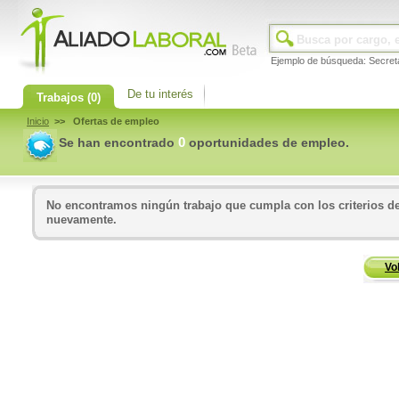
Ejemplo de búsqueda: Secret
De tu interés
Trabajos
(0)
Inicio
>> Ofertas de empleo
0
Se han encontrado
oportunidades de empleo.
No encontramos ningún trabajo que cumpla con los criterios de
nuevamente.
Vo