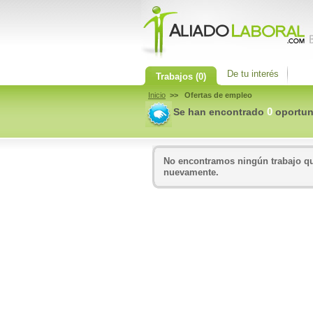
De tu interés
Trabajos
(0)
Inicio
>> Ofertas de empleo
0
Se han encontrado
oportun
No encontramos ningún trabajo que
nuevamente.