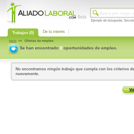
Ejemplo de búsqueda: Secret
De tu interés
Trabajos
(0)
Inicio
>> Ofertas de empleo
0
Se han encontrado
oportunidades de empleo.
No encontramos ningún trabajo que cumpla con los criterios de
nuevamente.
Vo